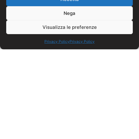
Nega
Visualizza le preferenze
Privacy Policy
Privacy Policy
INFORMAZIONI
A unique 31-story tower located in the heart of Stratford,
near the City and Queen Elizabeth Olympic Park. The area
is constantly growing, and there are public transportation
and shopping centers near the building.